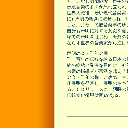
す。しかし明治以降、日本の
伝統音楽の多くが忘れ去られ
世界大戦後、若い現代音楽家
に)･声明の響きに魅せられ、｢
した。また、民族音楽学の研
自身も声明に対する意識を促
場での声明をはじめ、海外の
ならず世界の音楽家から注目
声明の会・千年の聲
千二百年の伝統を誇る日本の
統の継承と発展を目的に、9
台宗の指導者が宗派を越え「
の会・千年の聲」と改め、古
作聲明を発表し、聲明のもつ
る。ＣＤリリースに「阿吽の音」
伝統文化振興財団)がある。