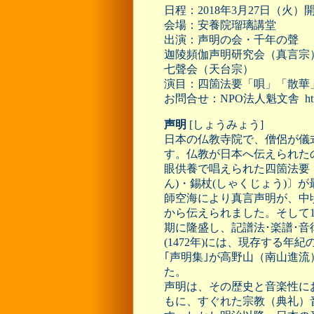
日程：2018年3月27日（火）開
会場：安養院瑠璃講堂
出演：声明の会・千年の聲
迦陵頻伽声明研究会（真言宗
七聲会（天台宗）
演目：四箇法要「唄」「散華
お問合せ：NPO法人魁文舎 http://w
声明
[しょうみょう]
日本の仏教寺院で、僧侶が儀
す。仏教が日本へ伝えられたの
眼供養で唱えられた四箇法要〔
ん)・錫杖(しゃくじょう)〕
師空海により真言声明が、中
から伝えられました。そして1
期に隆盛し、記譜法･楽譜･音
(1472年)には、現存する
｢声明集｣が高野山（南山進
た。
声明は、その歴史と音楽性に
もに、すぐれた宗教（典礼）